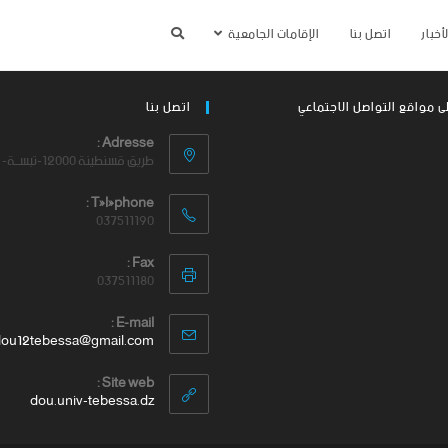
أخبار
اتصل بنا
الإقامات الجامعية
لى مواقع التواصل الاجتماعي
اتصل بنا
Adresse :
طريق قسنطينة 12000-تبســة-
Téléphone :
037511190
Fax :
037511180
E-mail :
dou12tebessa@gmail.com
Site web :
dou.univ-tebessa.dz