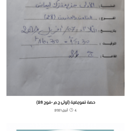
حصة تعويضية (اولى ج.م -فوج 28)
4 أبريل 2021