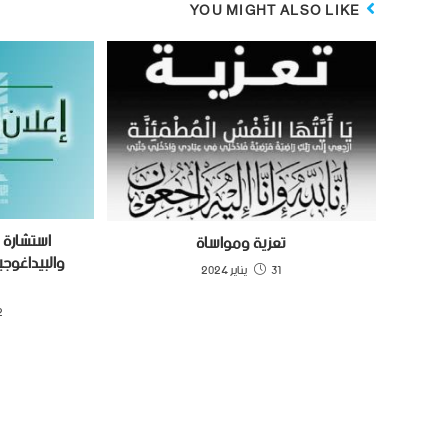
YOU MIGHT ALSO LIKE
استشارة ت
تعزية ومواساة
والبيداغوجي
31 يناير 2024
12 فب