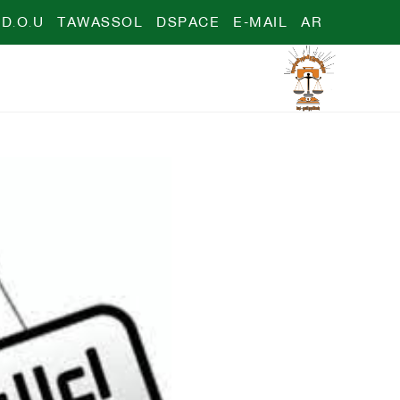
D.O.U
TAWASSOL
DSPACE
E-MAIL
AR