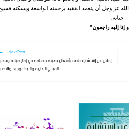
 الله عز وجل أن يتغمد الفقيد برحمته الواسعة ويسكنه فسيح
جناته.
 و إنا إليه راجعون”
Next Post
إعلان عن إستشارة خاصة بأشغال تهيئة مختلفة في إطار صيانة وتصلي
المباني الإدارية والبيداغوجية والبحثي