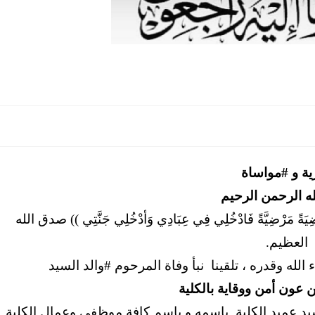
ية و #مواساة
ه الرحمن الرحيم
كِ رَاضِيَةً مَرْضِيَّةً فَادْخُلِي فِي عِبَادِي وَأدْخُلِي جَنَّتِي )) صدق الله
العظيم.
الله وقدره ، تلقينا نبأ وفاة المرحوم #والد السيد
عون أمن ووقاية بالكلية
سيد عميد الكلية باسمه و باسم كافة موظفي وعمال الكلية