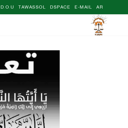
D.O.U
TAWASSOL
DSPACE
E-MAIL
AR