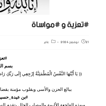
#تعزية و #مواساة
21 نوفمبر 2024
عام
#تعز
بسم الل
(( يَا أَيَّتُهَا النَّفْسُ الْمُطْمَئِنَّةُ إرْجِعِي إِلَى رَبِّ
ببالغ الحزن والأسى وبقلوب مؤمنة بقضاء 
#بن عيدة_حسين 
وبهذه الفاجعة الأليمة والمصاب الجلل يتقدم ال