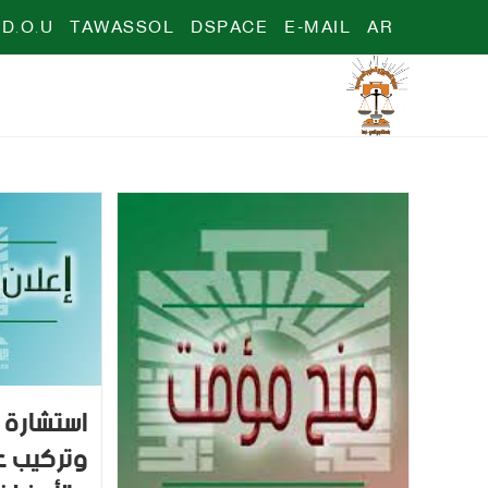
D.O.U
TAWASSOL
DSPACE
E-MAIL
AR
استشارة خ
وتركيب عت