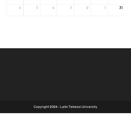
6
5
4
3
2
1
31
Copyright 2026 - Larbi Tebessi University