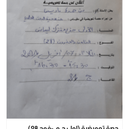
حصة تعويضية (اولى ج.م -فوج 28)