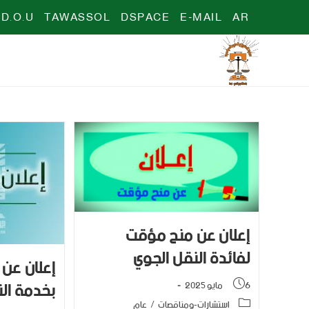
D.O.U
TAWASSOL
DSPACE
E-MAIL
AR
إعلان عن منح مؤقت
لفائدة النقل الجوي
إعلان عن 
بخدمة الن
6 مايو 2025
استشارات-ومناقصات
/
عام