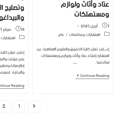
عتاد وأثاث ولوازم
وتصليح الم
ومستهلكات
والبيداغو
7 أبريل 2025
18 فبراير 2025
استشارات-ومناقصات
/
عام
استشارات-
إعــــلان تعلن كلية الحقوق والعلوم السياسية عن
إعلان تعلن كلية
استشارة إقتناء عتاد وأثاث ولوازم ومستهلكات
منح مؤقت والمت
لفائدتها . …
إطارصيانة وتصليح 
والبحثية . لمعرف
Continue Reading
ntinue Reading
2
1