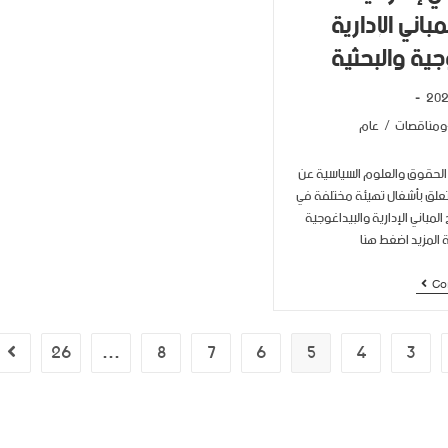
باني الإدارية
جية والبحثية
ومناقصات
/
عام
 الحقوق والعلوم السياسية عن
علق بأشغال تهيئة مختلفة في
المباني الإدارية والبيداغوجية
ة المزيد اضغط هنا
Co
26
…
8
7
6
5
4
3