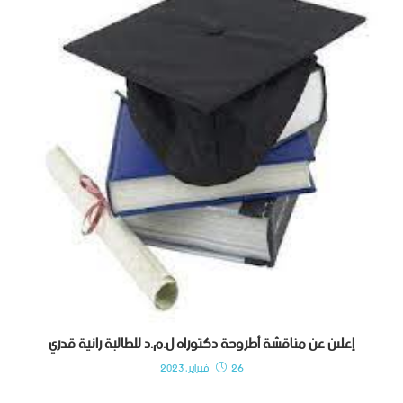
إعلان عن مناقشة أطروحة دكتوراه ل.م.د للطالبة رانية قدري
26 فبراير، 2023