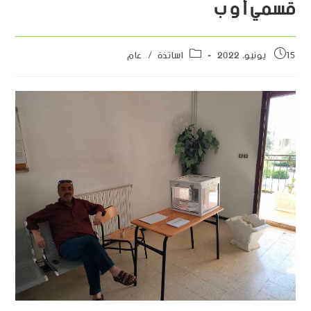
قسمي أ و ب
15 يونيو، 2022
اساتذة
/
عام