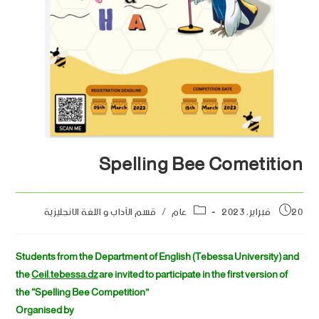
Spelling Bee Cometition
20 فبراير، 2023
عام
/
قسم الآداب و اللغة الانجليزية
Students from the Department of English (Tebessa University) and
the
Ceil.tebessa.dz
are invited to participate in the first version of
the “Spelling Bee Competition”
Organised by