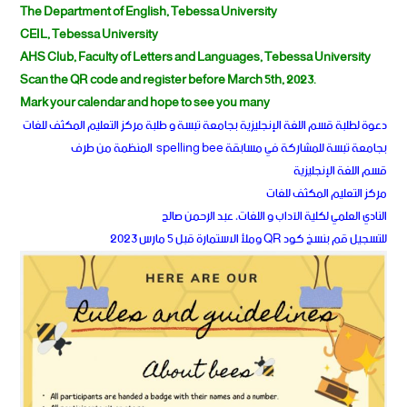
The Department of English, Tebessa University
CEIL, Tebessa University
AHS Club, Faculty of Letters and Languages, Tebessa University
Scan the QR code and register before March 5th, 2023.
Mark your calendar and hope to see you many
دعوة لطلبة قسم اللغة الإنجليزية بجامعة تبسة و طلبة مركز التعليم المكثف للغات
بجامعة تبسة للمشاركة في مسابقة spelling bee المنظمة من طرف
قسم اللغة الإنجليزية
مركز التعليم المكثف للغات
النادي العلمي لكلية الآداب و اللغات، عبد الرحمن صالح
للتسجيل قم بنسخ كود QR وملأ الاستمارة قبل 5 مارس 2023