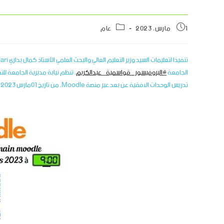
1 مارس، 2023
عام
الجامعة
#البروفيسور_قواسمية_عبدالكريم
، تنظم نيابة مديرية الجامعة للت
تدريس الوحدات الافقية عن بعد عبر منصة Moodle، من تاريخ 01مارس 2023 إلى غاية 09مارس 2023، وفق القائمة التالية: