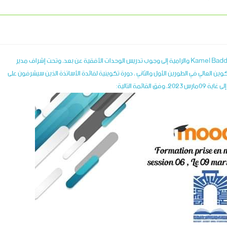
تنفيذا لتعليمات السيد وزير التعليم العالي والبحث العلمي الأستاذ كمال بداري Kamel Baddari والرامية إلى وجوب تدريس الوحدات الأفقية عن بعد، وتحت إشراف مدير
كوين العالي في الطورين الأول والثاني ، دورة تكوينية لفائدة الأساتذة الذين سيشرفون على