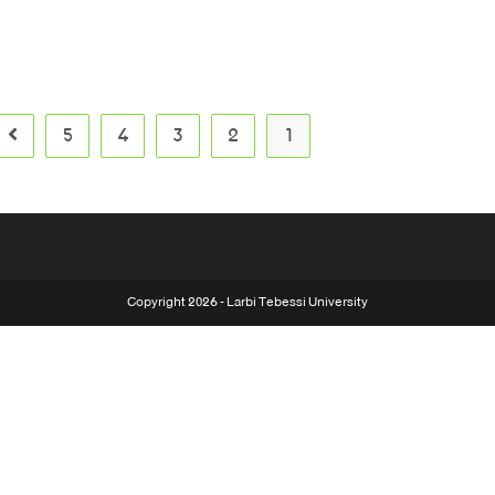
5
4
3
2
1
Copyright 2026 - Larbi Tebessi University