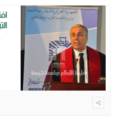
الت
على 