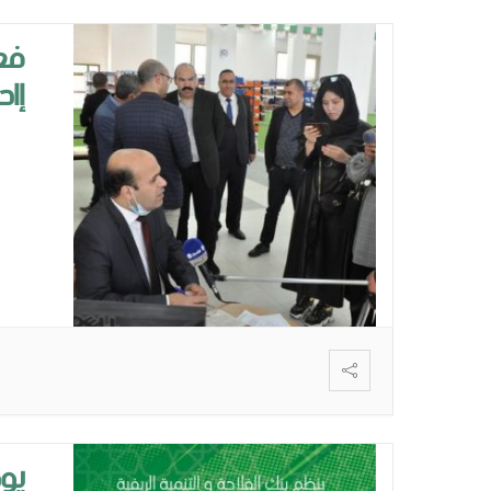
فعا
إاح
يوم