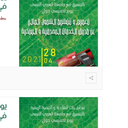
في 
ينظم اليوم 28 أفر
يوم
في 