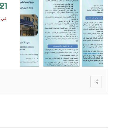
21
في إ