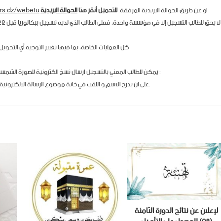
او عن طريق الحوالة البريدية المرفقة.
للتحميل أنقر هنا
الحوالة البريدية
srs.dz/webetu
كل العمليات الخاصة، بما فيها تغيير التوجيه أي التحويل، ستكون في الفترة الم
يمكن للطالب المعني بالتسجيل ارسال نسخ الكترونية للصورة الشمسية و كشف النقاط و وصل تسديد حقوق التسجيل الى البريد الالكتروني التالي :
على ان يدرج الاسم و اللقب في خانة موضوع الرسالة الالكترونية .وهذا لغرض تسريع عملية التسجيل.
لإعلان عن نتائج الدورة الثامنة