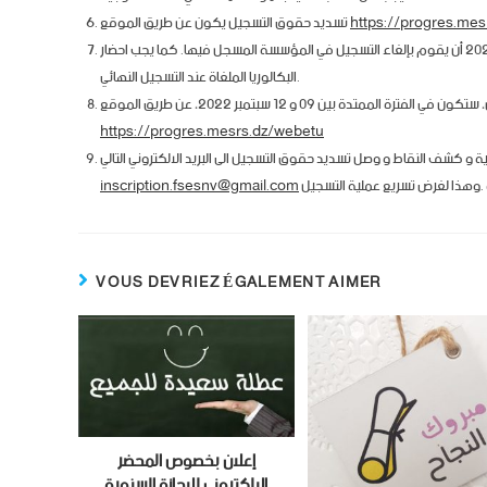
https://progres.me
تسديد حقوق التسجيل يكون عن طريق الموقع
لا يحق للطالب التسجيل إلا في مؤسسة واحدة، فعلى الطالب الذي لديه تسجيل ببكالوريا قبل 2022 أن يقوم بإلغاء التسجيل في المؤسسة المسجل فيها. كما يجب احضار
البكالوريا الملغاة عند التسجيل النهائي.
متدة بين 09 و 12 سبتمبر 2022، عن طريق الموقع
https://progres.mesrs.dz/webetu
inscription.fsesnv@gmail.com
VOUS DEVRIEZ ÉGALEMENT AIMER
إعلان بخصوص المحضر
الإلكتروني للإجازة السنوية