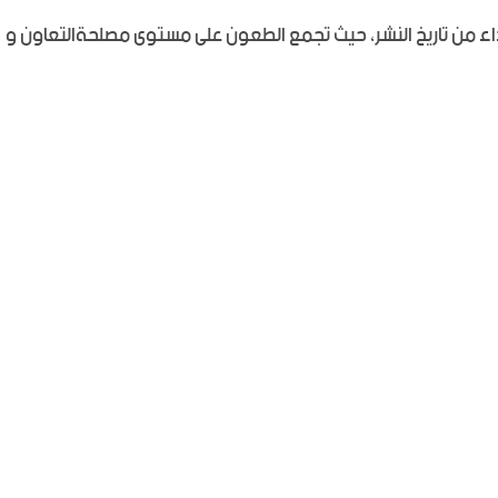
ن للاداريين والتقنيين لمدة 72 ساعة ابتداء من تاريخ النشر، حيث تجمع الطعون على مستوى مصلحةالتعاون و