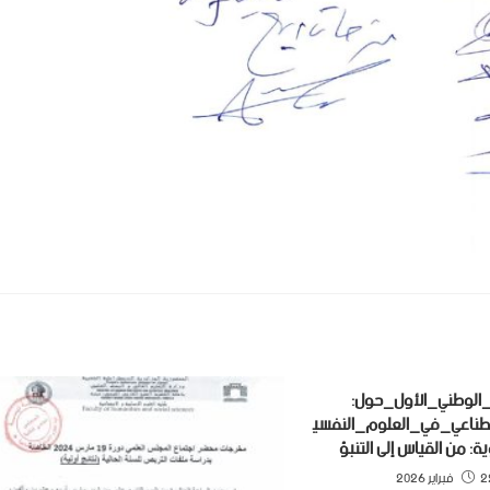
_الوطني_الأول_حول:
طناعي_في_العلوم_النفسي
ة: من القياس إلى التنبؤ
راير 2026