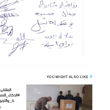
YOU MIGHT ALSO LIKE
الملتقى
#الذكاء_الاص
ة_والتربوي
22 فب