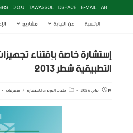
SRS
D.O.U
TAWASSOL
DSPACE
E-MAIL
AR
الرئسية
عن النيابة
مشاريع
الإع
إستشارة خاصة بإقتناء تجهيزا
التطبيقية شطر 2013
19 يناير، 2026
طلبات العرض والاستشارة
/
متفرقات