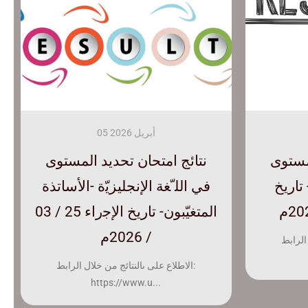
08 فبراير 2026
05 أبريل 2026
رة
ﻟﻤﺴﺘﻮى
امتحان تحديد المستوى دورة
ﻧﺘﺎﺋﺞ اﻣﺘﺤﺎن ﺗﺤﺪﯾﺪ اﻟﻤﺴﺘﻮى
 و
 ﺗﺎرﯾﺦ
مارس 2026-لغةانجليزية و
ﻓﻲ اﻟﻠ ّﻐﺔ اﻹﻧﺠﻠﯿﺰﯾّة -اﻷﺳﺎﺗﺬة
فرنسية - دورة ثانية
اﻟﻤﺘﻐﯿّﺒﻮن- ﺗﺎرﯾﺦ اﻹﺟراء 25 / 03
/ 2026م
رة
الرابط:
إعلان خاص بإمتحان تحديد المستوى -دورة
مارس 2026- دورة...
الاطلاع على ىالنتائج من خلال الرابط:
https://www.u...