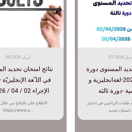
أبريل 2026
02 أبريل 2026
27 يناير 2026
05 أبريل 2026
ديد المستوى دورة
متحان تحديد المستوى
امتحان تحديد المستوى دو
ﻧﺘﺎﺋﺞ اﻣﺘﺤﺎن ﺗﺤﺪﯾﺪ ا
مارس 2026-لغةانجليزية و
أساتذة جامعة الشهيد
مارس 2026-لغةانجليزية
ﻓﻲ اﻟﻠ ّﻐﺔ اﻹﻧﺠﻠﯿﺰﯾّة -
ة -دورة ثالثة
لعربي التبسي الخاصة
اﻹﺟراء 02 / 04 / 2026م
فرنسية
رة مارس 2026
د طلبات الراغبين في اجتياز
إعلان خاص بإمتحان تحديد المستوى -دو
الاطلاع على ىالنتائج من خلال 
حديد...
مارس 2026- يعلن...
https://www.u...
تائج إمتحان تحديد المستوى الخاص
بأساتذة...