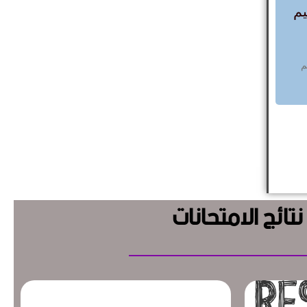
يم
امتحان تحديد المستوى دورة
امتح
نوفمبر 2025-لغة ايطالية
م
خاص باللغة الإيطالية فقط✓ امتحان تحديد
المستوى...
إعلان 
نتائج الامتحانات