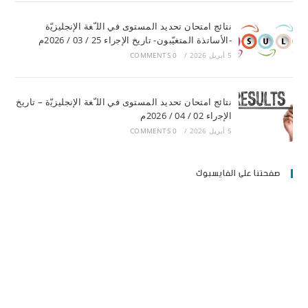
ﻧﺘﺎﺋﺞ اﻣﺘﺤﺎن ﺗﺤﺪﯾﺪ اﻟﻤﺴﺘﻮى ﻓﻲ اﻟﻠ ّﻐﺔ اﻹﻧﺠﻠﯿﺰﯾّة
-اﻷﺳﺎﺗﺬة اﻟﻤﺘﻐﯿّﺒﻮن- ﺗﺎرﯾﺦ اﻹﺟراء 25 / 03 / 2026م
5 أبريل 2026
/
0 COMMENTS
ﻧﺘﺎﺋﺞ اﻣﺘﺤﺎن ﺗﺤﺪﯾﺪ اﻟﻤﺴﺘﻮى ﻓﻲ اﻟﻠ ّﻐﺔ اﻹﻧﺠﻠﯿﺰﯾّة – ﺗﺎرﯾﺦ
اﻹﺟراء 02 / 04 / 2026م
5 أبريل 2026
/
0 COMMENTS
صفحتنا على الفايسبوك