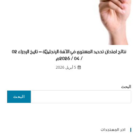
ﻧﺘﺎﺋﺞ اﻣﺘﺤﺎن ﺗﺤﺪﯾﺪ اﻟﻤﺴﺘﻮى ﻓﻲ اﻟﻠ ّﻐﺔ اﻹﻧﺠﻠﯿﺰﯾّة – ﺗﺎرﯾﺦ اﻹﺟراء 02
/ 04 / 2026م
5 أبريل 2026
البحث
البحث
اخر المستجدات