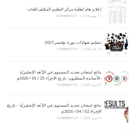
إعلان هام لطلبة مركز التعليم المكثف للغات
11 يونيو 2026
/
0 COMMENTS
تسليم شهادات دورة نوفمبر 2025
13 ماي 2026
/
0 COMMENTS
ﻧﺘﺎﺋﺞ اﻣﺘﺤﺎن ﺗﺤﺪﯾﺪ اﻟﻤﺴﺘﻮى ﻓﻲ اﻟﻠ ّﻐﺔ اﻹﻧﺠﻠﯿﺰﯾّة
-اﻷﺳﺎﺗﺬة اﻟﻤﺘﻐﯿّﺒﻮن- ﺗﺎرﯾﺦ اﻹﺟراء 25 / 03 / 2026م
5 أبريل 2026
/
0 COMMENTS
ﻧﺘﺎﺋﺞ اﻣﺘﺤﺎن ﺗﺤﺪﯾﺪ اﻟﻤﺴﺘﻮى ﻓﻲ اﻟﻠ ّﻐﺔ اﻹﻧﺠﻠﯿﺰﯾّة – ﺗﺎرﯾﺦ
اﻹﺟراء 02 / 04 / 2026م
5 أبريل 2026
/
0 COMMENTS