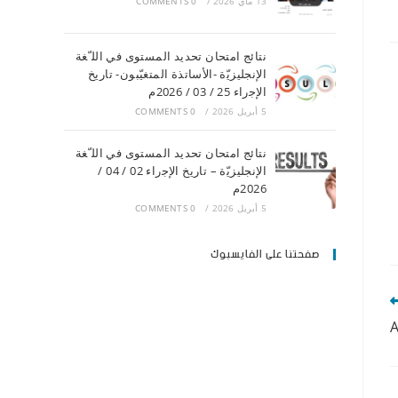
13 ماي 2026
/
0 COMMENTS
ﻧﺘﺎﺋﺞ اﻣﺘﺤﺎن ﺗﺤﺪﯾﺪ اﻟﻤﺴﺘﻮى ﻓﻲ اﻟﻠ ّﻐﺔ
اﻹﻧﺠﻠﯿﺰﯾّة -اﻷﺳﺎﺗﺬة اﻟﻤﺘﻐﯿّﺒﻮن- ﺗﺎرﯾﺦ
اﻹﺟراء 25 / 03 / 2026م
5 أبريل 2026
/
0 COMMENTS
ﻧﺘﺎﺋﺞ اﻣﺘﺤﺎن ﺗﺤﺪﯾﺪ اﻟﻤﺴﺘﻮى ﻓﻲ اﻟﻠ ّﻐﺔ
اﻹﻧﺠﻠﯿﺰﯾّة – ﺗﺎرﯾﺦ اﻹﺟراء 02 / 04 /
2026م
5 أبريل 2026
/
0 COMMENTS
صفحتنا على الفايسبوك