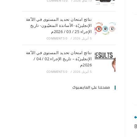
13 ماي 2026
/
0 COMMENTS
ﻧﺘﺎﺋﺞ اﻣﺘﺤﺎن ﺗﺤﺪﯾﺪ اﻟﻤﺴﺘﻮى ﻓﻲ اﻟﻠ ّﻐﺔ
اﻹﻧﺠﻠﯿﺰﯾّة -اﻷﺳﺎﺗﺬة اﻟﻤﺘﻐﯿّﺒﻮن- ﺗﺎرﯾﺦ
اﻹﺟراء 25 / 03 / 2026م
5 أبريل 2026
/
0 COMMENTS
ﻧﺘﺎﺋﺞ اﻣﺘﺤﺎن ﺗﺤﺪﯾﺪ اﻟﻤﺴﺘﻮى ﻓﻲ اﻟﻠ ّﻐﺔ
اﻹﻧﺠﻠﯿﺰﯾّة – ﺗﺎرﯾﺦ اﻹﺟراء 02 / 04 /
2026م
5 أبريل 2026
/
0 COMMENTS
صفحتنا على الفايسبوك