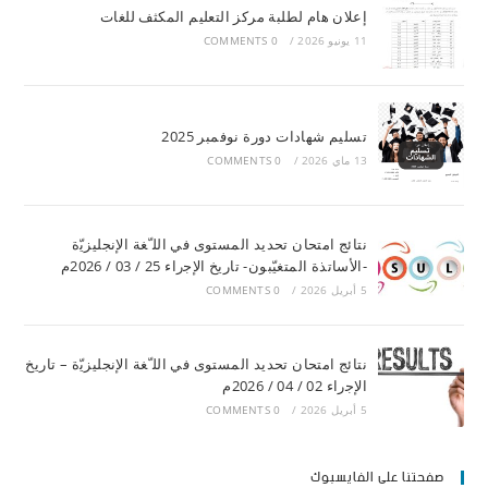
إعلان هام لطلبة مركز التعليم المكثف للغات
11 يونيو 2026
/
0 COMMENTS
تسليم شهادات دورة نوفمبر 2025
13 ماي 2026
/
0 COMMENTS
ﻧﺘﺎﺋﺞ اﻣﺘﺤﺎن ﺗﺤﺪﯾﺪ اﻟﻤﺴﺘﻮى ﻓﻲ اﻟﻠ ّﻐﺔ اﻹﻧﺠﻠﯿﺰﯾّة
-اﻷﺳﺎﺗﺬة اﻟﻤﺘﻐﯿّﺒﻮن- ﺗﺎرﯾﺦ اﻹﺟراء 25 / 03 / 2026م
5 أبريل 2026
/
0 COMMENTS
ﻧﺘﺎﺋﺞ اﻣﺘﺤﺎن ﺗﺤﺪﯾﺪ اﻟﻤﺴﺘﻮى ﻓﻲ اﻟﻠ ّﻐﺔ اﻹﻧﺠﻠﯿﺰﯾّة – ﺗﺎرﯾﺦ
اﻹﺟراء 02 / 04 / 2026م
5 أبريل 2026
/
0 COMMENTS
صفحتنا على الفايسبوك