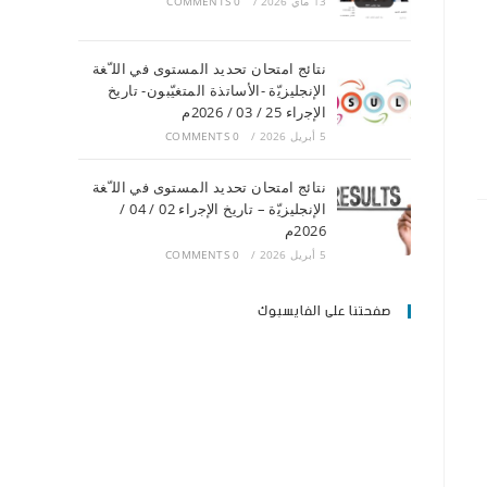
13 ماي 2026
/
0 COMMENTS
ﻧﺘﺎﺋﺞ اﻣﺘﺤﺎن ﺗﺤﺪﯾﺪ اﻟﻤﺴﺘﻮى ﻓﻲ اﻟﻠ ّﻐﺔ
اﻹﻧﺠﻠﯿﺰﯾّة -اﻷﺳﺎﺗﺬة اﻟﻤﺘﻐﯿّﺒﻮن- ﺗﺎرﯾﺦ
اﻹﺟراء 25 / 03 / 2026م
5 أبريل 2026
/
0 COMMENTS
ﻧﺘﺎﺋﺞ اﻣﺘﺤﺎن ﺗﺤﺪﯾﺪ اﻟﻤﺴﺘﻮى ﻓﻲ اﻟﻠ ّﻐﺔ
اﻹﻧﺠﻠﯿﺰﯾّة – ﺗﺎرﯾﺦ اﻹﺟراء 02 / 04 /
2026م
5 أبريل 2026
/
0 COMMENTS
صفحتنا على الفايسبوك