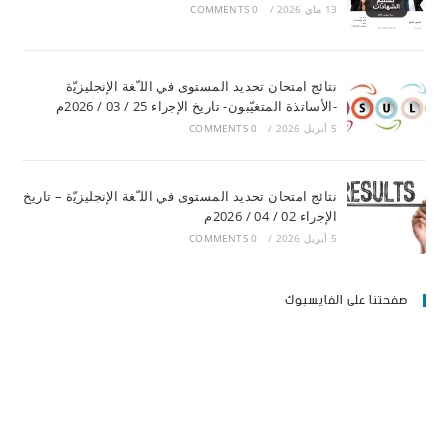
13 ماي 2026
/
0 COMMENTS
ﻧﺘﺎﺋﺞ اﻣﺘﺤﺎن ﺗﺤﺪﯾﺪ اﻟﻤﺴﺘﻮى ﻓﻲ اﻟﻠ ّﻐﺔ اﻹﻧﺠﻠﯿﺰﯾّة
-اﻷﺳﺎﺗﺬة اﻟﻤﺘﻐﯿّﺒﻮن- ﺗﺎرﯾﺦ اﻹﺟراء 25 / 03 / 2026م
5 أبريل 2026
/
0 COMMENTS
ﻧﺘﺎﺋﺞ اﻣﺘﺤﺎن ﺗﺤﺪﯾﺪ اﻟﻤﺴﺘﻮى ﻓﻲ اﻟﻠ ّﻐﺔ اﻹﻧﺠﻠﯿﺰﯾّة – ﺗﺎرﯾﺦ
اﻹﺟراء 02 / 04 / 2026م
5 أبريل 2026
/
0 COMMENTS
صفحتنا على الفايسبوك