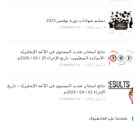
تسليم شهادات دورة نوفمبر 2025
13 ماي 2026
/
0 COMMENTS
ﻧﺘﺎﺋﺞ اﻣﺘﺤﺎن ﺗﺤﺪﯾﺪ اﻟﻤﺴﺘﻮى ﻓﻲ اﻟﻠ ّﻐﺔ اﻹﻧﺠﻠﯿﺰﯾّة
-اﻷﺳﺎﺗﺬة اﻟﻤﺘﻐﯿّﺒﻮن- ﺗﺎرﯾﺦ اﻹﺟراء 25 / 03 / 2026م
5 أبريل 2026
/
0 COMMENTS
ﻧﺘﺎﺋﺞ اﻣﺘﺤﺎن ﺗﺤﺪﯾﺪ اﻟﻤﺴﺘﻮى ﻓﻲ اﻟﻠ ّﻐﺔ اﻹﻧﺠﻠﯿﺰﯾّة – ﺗﺎرﯾﺦ
اﻹﺟراء 02 / 04 / 2026م
5 أبريل 2026
/
0 COMMENTS
صفحتنا على الفايسبوك