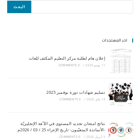
البحث
اخر المستجدات
إعلان هام لطلبة مركز التعليم المكثف للغات
11 يونيو 2026
/
0 COMMENTS
تسليم شهادات دورة نوفمبر 2025
13 ماي 2026
/
0 COMMENTS
ﻧﺘﺎﺋﺞ اﻣﺘﺤﺎن ﺗﺤﺪﯾﺪ اﻟﻤﺴﺘﻮى ﻓﻲ اﻟﻠ ّﻐﺔ اﻹﻧﺠﻠﯿﺰﯾّة
-اﻷﺳﺎﺗﺬة اﻟﻤﺘﻐﯿّﺒﻮن- ﺗﺎرﯾﺦ اﻹﺟراء 25 / 03 / 2026م
5 أبريل 2026
/
0 COMMENTS