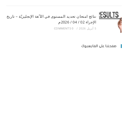
ﻧﺘﺎﺋﺞ اﻣﺘﺤﺎن ﺗﺤﺪﯾﺪ اﻟﻤﺴﺘﻮى ﻓﻲ اﻟﻠ ّﻐﺔ اﻹﻧﺠﻠﯿﺰﯾّة – ﺗﺎرﯾﺦ
اﻹﺟراء 02 / 04 / 2026م
5 أبريل 2026
/
0 COMMENTS
صفحتنا على الفايسبوك