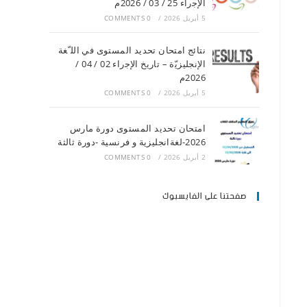
اﻹﺟراء 25 / 03 / 2026م
5 أبريل 2026
/
0 COMMENTS
ﻧﺘﺎﺋﺞ اﻣﺘﺤﺎن ﺗﺤﺪﯾﺪ اﻟﻤﺴﺘﻮى ﻓﻲ اﻟﻠ ّﻐﺔ
اﻹﻧﺠﻠﯿﺰﯾّة – ﺗﺎرﯾﺦ اﻹﺟراء 02 / 04 /
2026م
5 أبريل 2026
/
0 COMMENTS
امتحان تحديد المستوى دورة مارس
2026-لغةانجليزية و فرنسية -دورة ثالثة
2 أبريل 2026
/
0 COMMENTS
صفحتنا على الفايسبوك