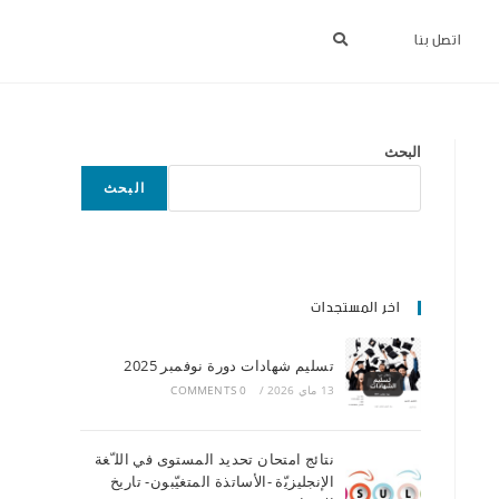
اتصل بنا
البحث
البحث
اخر المستجدات
تسليم شهادات دورة نوفمبر 2025
13 ماي 2026
/
0 COMMENTS
ﻧﺘﺎﺋﺞ اﻣﺘﺤﺎن ﺗﺤﺪﯾﺪ اﻟﻤﺴﺘﻮى ﻓﻲ اﻟﻠ ّﻐﺔ
اﻹﻧﺠﻠﯿﺰﯾّة -اﻷﺳﺎﺗﺬة اﻟﻤﺘﻐﯿّﺒﻮن- ﺗﺎرﯾﺦ