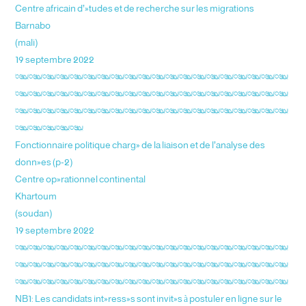
Centre africain d’études et de recherche sur les migrations
Barnabo
(mali)
19 septembre 2022
********************
********************
********************
*****
Fonctionnaire politique chargé de la liaison et de l’analyse des
données (p-2)
Centre opérationnel continental
Khartoum
(soudan)
19 septembre 2022
********************
********************
********************
NB1: Les candidats intéressés sont invités à postuler en ligne sur le