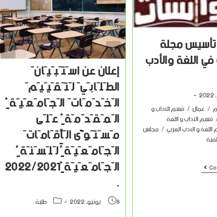
 تأسيس مجلة
ي اللغة والأدب
إعلان عن اسَتَبَيَانَ
الطَلَابَيَ لَتَقَيَيَمَ
الَخَدَمَاتَ الَجَامَعَيَةٍُ
م
/
عمال
/
قسم الآداب و
الَمَقَدَمَةٍُ عَلَى
قسم الآداب و اللغة
اللغة و الادب العربي
/
مجلس
مَسَتَوًّى الَآٍٍَِقَامَاتَ
لمية
الَجَامَعَيَةٍُ لَلَسَنَةٍُ
الَجَامَعَيَةٍُ2022/2021
Co
.
8 يونيو، 2022
طلبة