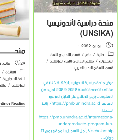
منحة دراسية لأندونيسيا
(UNSIKA)
7 يونيو، 2022
منحـــــــــ
طلبة
/
عام
/
قسم الآداب و اللغة
الانجليزية
/
قسم الآداب و اللغة الفرنسية
/
29 مايو، 2022
قسم اللغة و الادب العربي
اساتذة
/
ط
اللغة الانجليزية
/
عرض منحة دراسية لأندونيسيا (UNSIKA) في
الفرنسية
/
قسم 
مختلف التخصصات لسنة 2023/2022 لمزيد من
المعلومات يرجى الاطلاع على الدليل المرفق
الموقع: https://pmb.unindra.ac.id/. رابط
ntinue Reading
التسجيل:
https://pmb.unindra.ac.id/internationa-
undergraduate-program-lup-
scholarship أخر أجل للتسجيل بالموقع يوم 17
جوان…