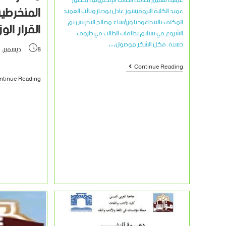
عملية تسليم بطاقة الطالب الإلكترونية بحضور
المنخرطي
عميد الكلية البروفيسور عادل بوديار ونائب العميد
المكلف بالبيداغوجيا ورؤساء مصالح التدريس تم
القرار الوزاري
الشروع في تسليم بطاقات الطالب في ظروف
حسنة. فكل الشكر موصول…
8 ديسمبر، 2022
Continue Reading
ntinue Reading