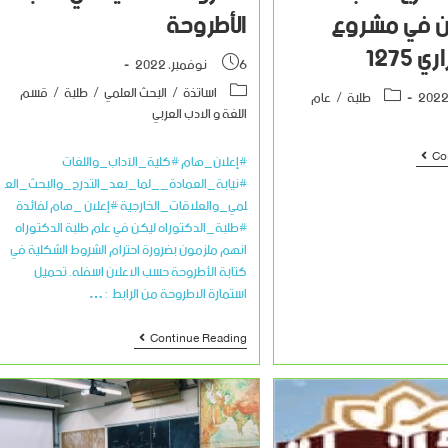
ن في مشروع
الأطروحة
 1275
6 نوفمبر، 2022
اساتذة
/
البحث العلمي
/
طلبة
/
قسم
طلبة
/
عام
اللغة و الادب العربي
Co
#إعلان_هام #كلية_الآداب_واللغات
#نيابة_العمادة__لما_بعد_التدرج_والبحث_الع
لمي_والعلاقات_الخارجية #إعلان _هام لفائدة
#طلبة_الدكتوراه ليكن في علم طلبة الدكتوراه
انهم ملزمون بضرورة احترام الشروط الشكلية في
كتابة الأطروحة حسب الاعلان اسفله. تحميل
استمارة الاطروحة من الرابط : …
Continue Reading