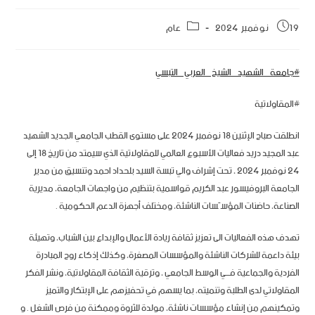
19 نوفمبر 2024
عام
#جامعة_الشهيد_الشيخ_العربي_التبسي
#المقاولاتية
انطلقت صباح الإثنين 18 نوفمبر 2024 على مستوى القطب الجامعي الجديد الشهيد
عبد المجيد دريد فعاليات الأسبوع العالمي للمقاولاتية الذي سيمتد من تاريخ 18 إلى
24 نوفمبر 2024 ، تحت إشراف والي تبسة السيد بلحداد احمد وتنسيق من مدير
الجامعة البروفيسور عبد الكريم قواسمية بتنظيم من واجهات الجامعة، مديرية
الصناعة، حاضنات المؤسّسات الناشئة، ومختلف أجهزة الدعم الحكومية .
تهدف هذه الفعاليات الى تعزيز ثقافة ريادة الأعمال والإبداع بين الشباب، وتهيئة
بيئة داعمة للشركات الناشئة والمؤسسات المصغرة، وكذلك إذكاء روح المبادرة
الفردية والجماعية فـــي الوسط الجامعي ، وترقية الثقافة المقاولاتية، ونشر الفكر
المقاولاتي لدى الطلبة وتنميته، بما يسهم في تحفيزهم على الإبتكار والتميز
وتمكينهم من إنشاء مؤسسات ناشئة، مولدة للثروة وممكنة من فرص الشغل . و