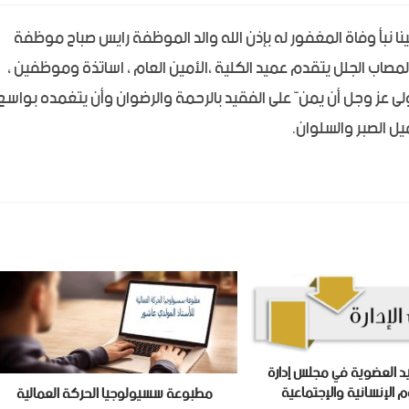
نا نبأ وفاة المغفور له بإذن الله والد الموظفة رايس صباح موظفة
المصاب الجلل يتقدم عميد الكلية ،الأمين العام ، اساتذة وموظفين ،
لى عز وجل أن يمنّ على الفقيد بالرحمة والرضوان وأن يتغمده بواسع
ل الصبر والسلوان.
يد العضوية في مجلس إدارة
م الإنسانية والإجتماعية
مطبوعة سسيولوجيا الحركة العمالية