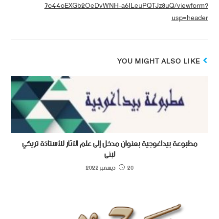
7o44oEXGb2OeDvWNH-a6ILeuPQTJz8uQ/viewform?
usp=header
YOU MIGHT ALSO LIKE
مطبوعة بيداغوجية بعنوان مدخل إلى علم الآثار للأستاذة تريكي
لبنى
20 ديسمبر 2022