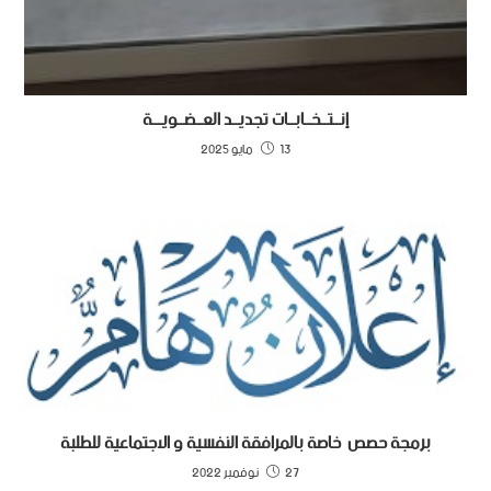
إنــتــخــابــات تجديــد العــضــويـــة
13 مايو 2025
برمجة حصص خاصة بالمرافقة النفسية و الاجتماعية للطلبة
27 نوفمبر 2022