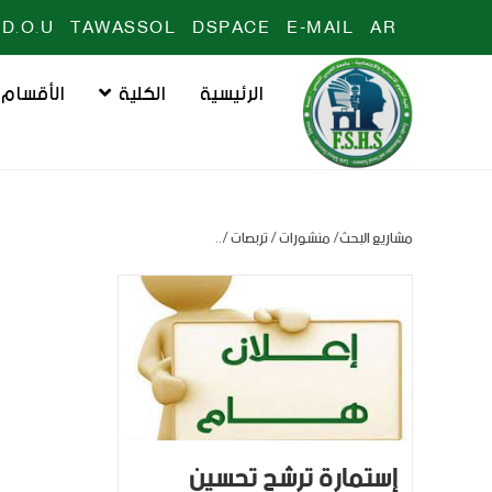
D.O.U
TAWASSOL
DSPACE
E-MAIL
AR
الرئيسية
الكلية
الأقسام
مشاريع البحث/ منشورات / تربصات /..
إستمارة ترشح تحسين