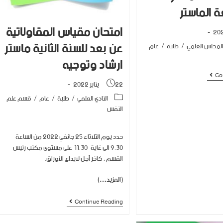
 الماستر
امتحان مقياس المقاولاتية
عن بعد للسنة الثانية ماستر
لمجلس العلمي
/
طلبة
/
عام
ارشاد وتوجيه
Co
22 يناير 2022
النادي العلمي
/
طلبة
/
عام
/
قسم علم
النفس
حدد يوم الثلاثاء 25 جانفي 2022 من الساعة
9.30 الى غاية 11.30 على مستوى مكتب رئيس
القسم ، كاخر أجل لايداع الأوراق.
(المزيد…)
Continue Reading