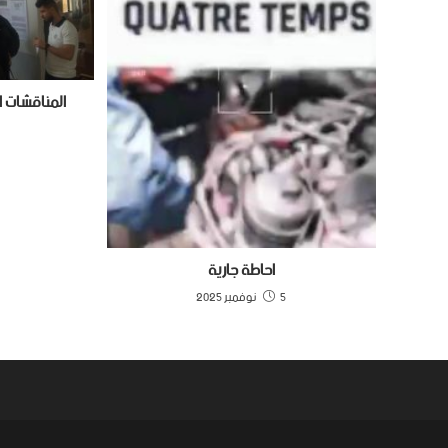
المناقشات ا
12
احاطة جارية
5 نوفمبر 2025