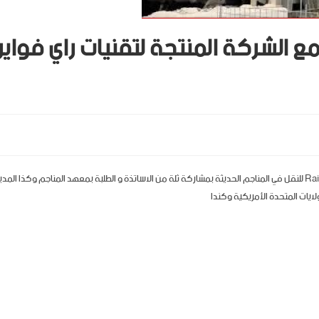
ع الشركة المنتجة لتقنيات راي فواير
مؤتمر دولي عبر تقنية الفيديو مع الشركة المنتجة لتقنيات راي فواير Rail- Veyor للنقل في المناجم الحديثة بمشاركة ثلة من الاساتذة و الطلبة بمعهد المناجم وكذا المدي
لايات المتحدة الأمريكية وكندا