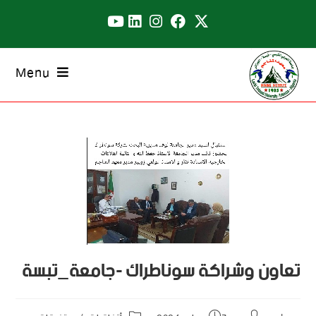
Menu
تعاون وشراكة سوناطراك -جامعة_تبسة