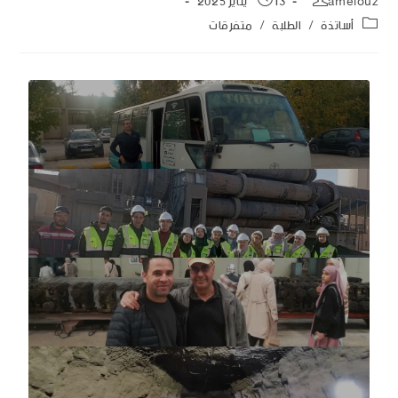
amelouz
13 يناير 2025
أساتذة
/
الطلبة
/
متفرقات