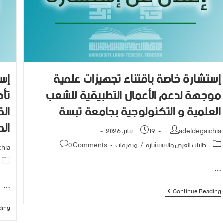
إستشارة خاصة بإقتناء تجهيزات علمية
إست
موجهة لدعم الأعمال التطبيقية للشعب
تأه
العلمية و التكنولوجية بجامعة تبسة
الق
الم
adeldegaichia
19 يناير، 2026
طلبات العرض والاستشارة
/
متفرقات
0 Comments
chia
…
…
Continue Reading
ding