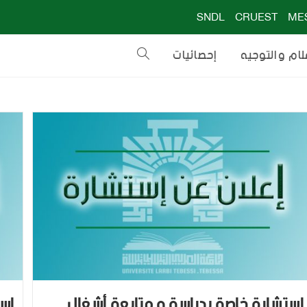
SNDL
CRUEST
ME
لام والتوجيه
إحصائيات
إستشارة خاصة بدراسة و متابعة أشغال
إست