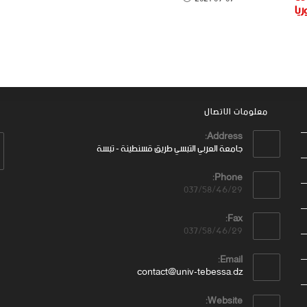
يا
معلومات الاتصال
Address:
جامعة العربي التبسي طريق قسنطينة - تبسة
Phone:
037/58/46/29
Fax:
037/58/46/29
Email:
contact@univ-tebessa.dz
Website: