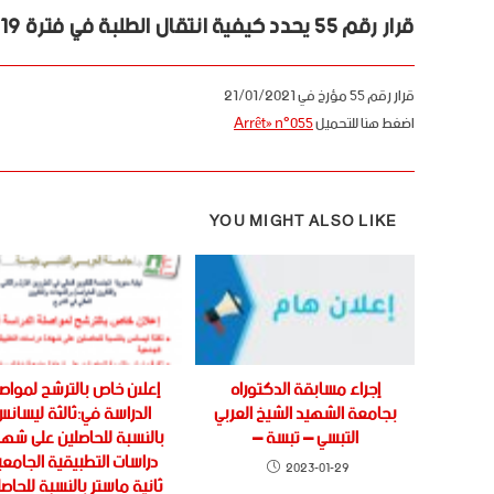
قرار رقم 55 يحدد كيفية انتقال الطلبة في فترة covid-19
قرار رقم 55 مؤرخ في 21/01/2021
اضغط هنا للتحميل
Arrêté n°055
YOU MIGHT ALSO LIKE
إجراء مسابقة الدكتوراه
إعلان خاص بالترشح لمواص
بجامعة الشهيد الشيخ العربي
الدراسة في:ثالثة ليسان
التبسي – تبسة –
بالنسبة للحاصلين على شها
دراسات التطبيقية الجامعي
2023-01-29
ثانية ماستر بالنسبة للحاص