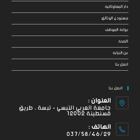
دار المقاولاتية
مستودع الوثائق
بوابة الموظف
الصحة
عن النيابة
اتصل بنا
اتصل بنا
العنوان :
جامعة العربي التبسي - تبسة ، طريق
قسنطينة 12002
الهاتف :
037/58/46/29