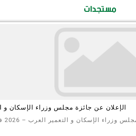
improvement
مستجدات
ملتقى وطني حضوري ، حول اقتصاديات الطاقة وضرورة اعتماد ن
إشارة لحالة الجزائر
ملتقى وطني حضوري ، حول هيئات مرافقة المشاريع الصغيرة و
في الجزائر داخل الجامعة وخارجها
ملتقى وطني حضوري ، حول المؤسسات الناشئة، التحول الرقمي و
ثلاثية صناعة الاقتصاد الجديد
والمرتكزات الاستراتيجية نحو ارساء نظام بيئي جامعي -ريادي
جامعة الشهيد الشيخ العربي التبسي - تبسة نموذجا
ملتقى وطني هجين، حول استراتيجيات تحسين بيئة الاستثمار في 
الإقلاع الاقتصادي الشامل
الإعلان عن جائزة مجلس وزراء الإسكان و التع
ء الإسكان و التعمير العرب – 2026 في إطار إطلاق جائزة...