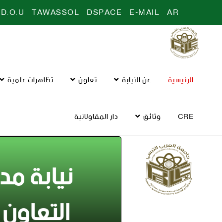
D.O.U
TAWASSOL
DSPACE
E-MAIL
AR
الرئيسية
عن النيابة
تعاون
تظاهرات علمية
CRE
وثائق
دار المقاولاتية
نيابة مدي
التعاون 