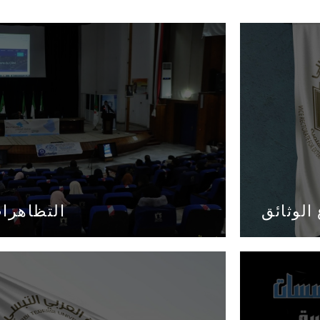
الوثائق
التظاهرات