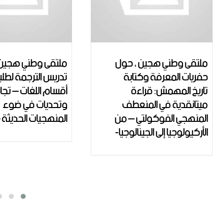
ملتقى وطني هجين ، حول
مؤتمر وطني هجين 
تدريس الترجمة لطلبة
ng engineering
أقسام اللغات – تجارب
lated industries
وتحديات في ضوء
(NCMERI 2025)
المنهجيات الحديثة –