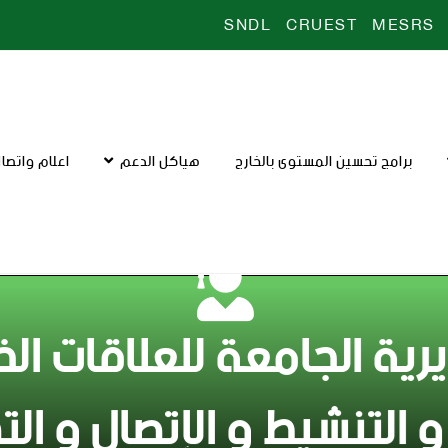
SNDL
CRUEST
MESRS
برامج تحسين المستوى بالخارج
هياكل الدعم
اعلام واتصا
رية الجامعة للعلاقات الخ
جامعة العربي التبسي -تبسة-
و التنشيط و الإتصال و ال