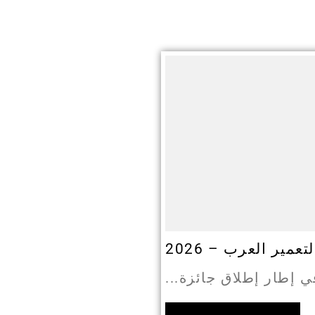
مط جديد للاستهلاك-
المؤسسات الناشئة
الذكاء الاصطناعي:
ملتقى وطني هجين ، حول الانتقال إلى جامعة من الجيل الرابع 4.0 : الرؤى التحولية
، مبتكر ومستدام-
الجزائر لتحقيق
مير العرب – 2026
CO Pour les
.