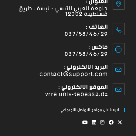
العنوان :
جامعة العربي التبسي - تبسة ، طريق
قسنطينة 12002
الهاتف :
037/58/46/29
فاكس :
037/58/46/29
البريد الإلكتروني :
contact@support.com
الموقع الإلكتروني :
vrre.univ-tebessa.dz
اتبعنا على مواقع التواصل الاجتماعي