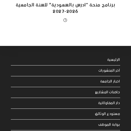
برنامج منحة “ادرس بالسعودية” للسنة الجامعية
2026-2027
الرئيسية
آخر المنشورات
اخبار الجامعة
حاضنات المشاريع
دار المقاولاتية
مستودع الوثائق
بوابة الموظف