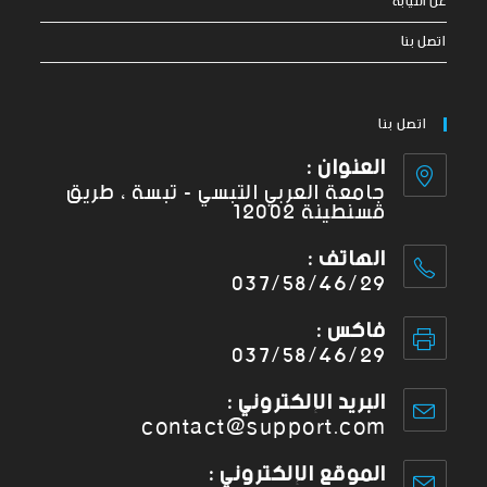
عن النيابة
اتصل بنا
اتصل بنا
العنوان :
جامعة العربي التبسي - تبسة ، طريق
قسنطينة 12002
الهاتف :
037/58/46/29
فاكس :
037/58/46/29
البريد الإلكتروني :
contact@support.com
الموقع الإلكتروني :