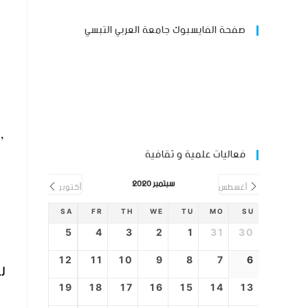
صفحة الفايسبوك جامعة العربي التبسي
,
فعاليات علمية و ثقافية
سبتمبر 2020
أغسطس
أكتوبر
SA
FR
TH
WE
TU
MO
SU
5
4
3
2
1
31
30
12
11
10
9
8
7
6
لل
19
18
17
16
15
14
13