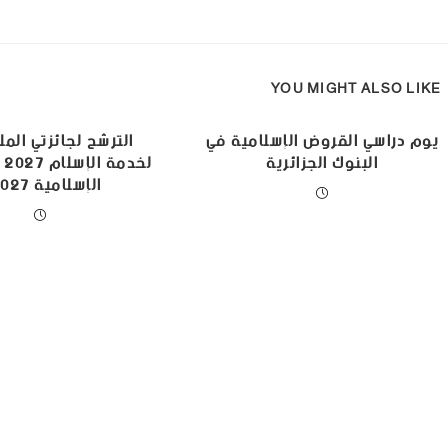
YOU MIGHT ALSO LIKE
يوم دراسي القروض الإسلامية في
الترشح لجائزتي الم
البنوك الجزائرية
لخ
الإسلامية 2027‎»