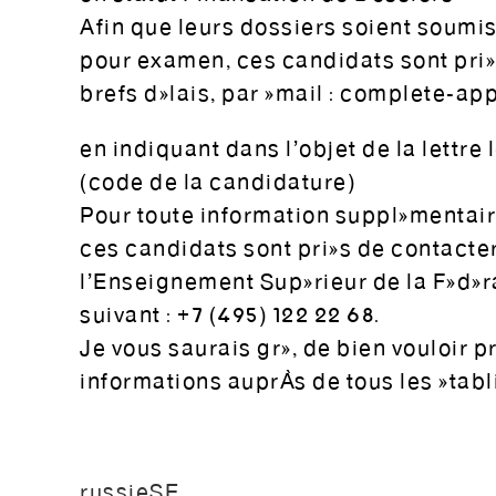
Afin que leurs dossiers soient soumi
pour examen, ces candidats sont prié
brefs délais, par émail : complete-ap
en indiquant dans l’objet de la lettr
(code de la candidature)
Pour toute information supplémentair
ces candidats sont priés de contacter
l’Enseignement Supérieur de la Fédér
suivant : +7 (495) 122 22 68.
Je vous saurais gré, de bien vouloir p
informations auprès de tous les étab
russieSE