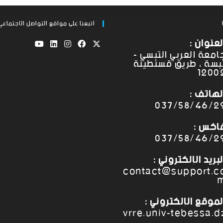
اتبعنا على مواقع التواصل الاجتماعي
لعنوان :
امعة العربي التبسي -
بسة ، طريق قسنطينة
1200
لهاتف :
037/58/46/2
اكس :
037/58/46/2
لبريد الإلكتروني :
contact@support.c
لموقع الإلكتروني :
vrre.univ-tebessa.d