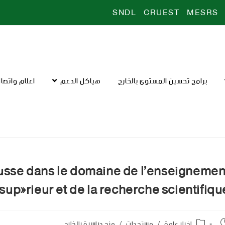
SNDL
CRUEST
MESRS
برامج تحسين المستوى بالخارج
هياكل الدعم
اعلام واتصا
Russe dans le domaine de l’enseignemen
supérieur et de la recherche scientifiqu
اخبار عامة
/
مستجدات
/
منح دراسية بالخارج