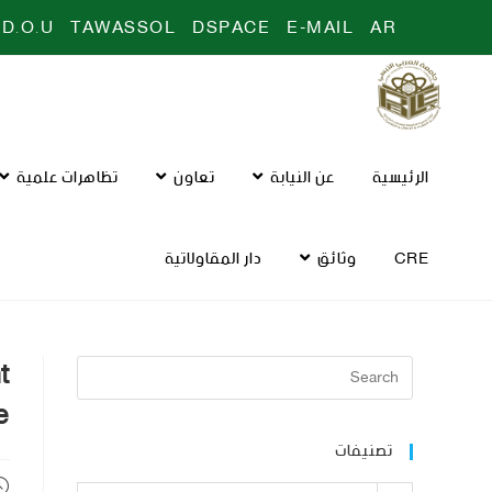
D.O.U
TAWASSOL
DSPACE
E-MAIL
AR
الرئيسية
عن النيابة
تعاون
تظاهرات علمية
CRE
وثائق
دار المقاولاتية
t
e
تصنيفات