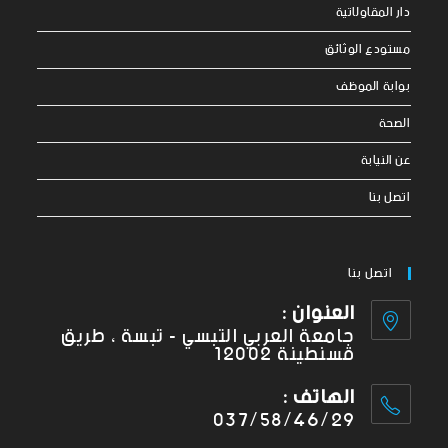
دار المقاولاتية
مستودع الوثائق
بوابة الموظف
الصحة
عن النيابة
اتصل بنا
اتصل بنا
العنوان :
جامعة العربي التبسي - تبسة ، طريق
قسنطينة 12002
الهاتف :
037/58/46/29