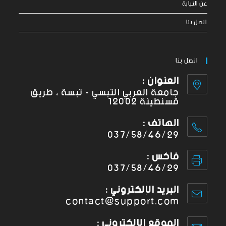
عن النيابة
اتصل بنا
اتصل بنا
العنوان :
جامعة العربي التبسي - تبسة ، طريق
قسنطينة 12002
الهاتف :
037/58/46/29
فاكس :
037/58/46/29
البريد الإلكتروني :
contact@support.com
الموقع الإلكتروني :