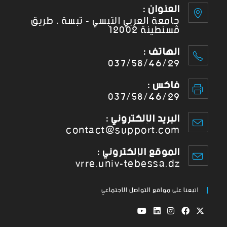
العنوان :
جامعة العربي التبسي - تبسة ، طريق
قسنطينة 12002
الهاتف :
037/58/46/29
فاكس :
037/58/46/29
البريد الإلكتروني :
contact@support.com
الموقع الإلكتروني :
vrre.univ-tebessa.dz
اتبعنا على مواقع التواصل الاجتماعي